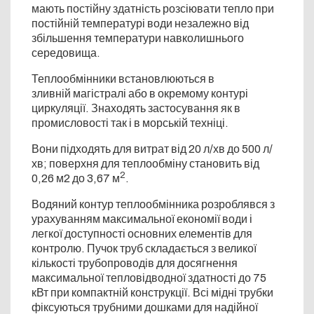
мають постійну здатність розсіювати тепло при
постійній температурі води незалежно від
збільшення температури навколишнього
середовища.
Теплообмінники встановлюються в
зливній магістралі або в окремому контурі
циркуляції. Знаходять застосування як в
промисловості так і в морській техніці.
Вони підходять для витрат від 20 л/хв до 500 л/
хв; поверхня для теплообміну становить від
2
0,26 м2 до 3,67 м
.
Водяний контур теплообмінника розроблявся з
урахуванням максимальної економії води і
легкої доступності основних елементів для
контролю. Пучок труб складається з великої
кількості трубопроводів для досягнення
максимальної тепловідводної здатності до 75
кВт при компактній конструкції. Всі мідні трубки
фіксуються трубними дошками для надійної