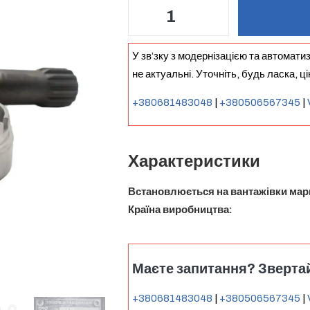
У зв’зку з модернізацією та автомати
не актуальні. Уточніть, будь ласка, ц
+380681483048
|
+380506567345
|
Характеристики
Встановлюється на вантажівки мар
Країна виробництва
Маєте запитання? Звертай
+380681483048
|
+380506567345
|