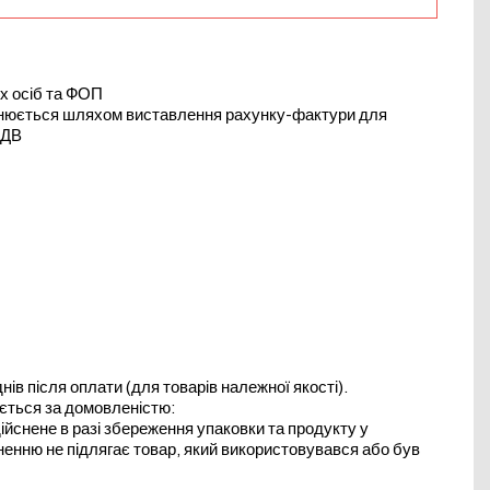
х осіб та ФОП
йснюється шляхом виставлення рахунку-фактури для
ПДВ
в після оплати (для товарів належної якості).
юється за домовленістю:
йснене в разі збереження упаковки та продукту у
ненню не підлягає товар, який використовувався або був