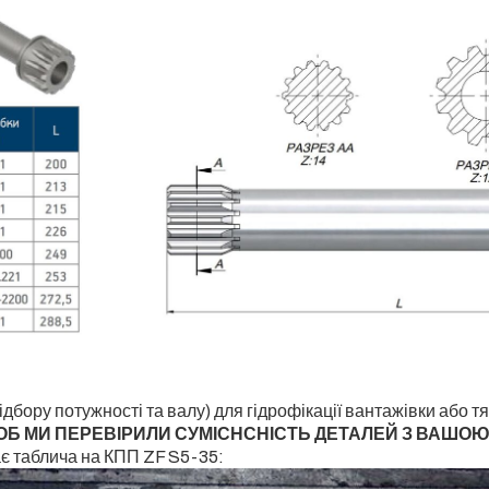
ідбору потужності та валу) для гідрофікації вантажівки або 
ЩОБ МИ ПЕРЕВІРИЛИ СУМІСНСНІСТЬ ДЕТАЛЕЙ З ВАШОЮ
ає таблича на КПП ZF S5-35: