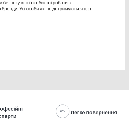
безпеку всієї особистої роботи з
бренду. Усі особи які не дотримуються цієї
офесійні
Легке повернення
сперти