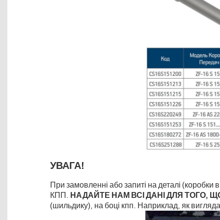
УВАГА!
При замовленні або запиті на деталі (коробки в
КПП.
НАДАЙТЕ НАМ ВСІ ДАНІ ДЛЯ ТОГО, 
(шильдику), на боці кпп. Наприклад, як вигляд