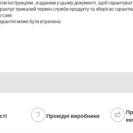
 інструкціям, згаданим у цьому документі, щоб гарантувати 
нтує тривалий термін служби продукту та зберігає гарантію 
о самі.
арантія може бути втрачена.
Пр
сті
Провідні виробники
ек