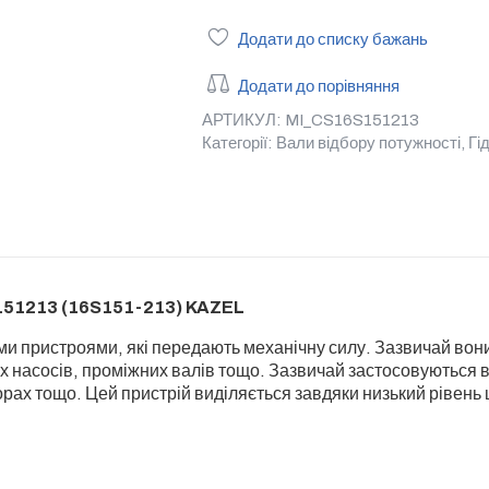
Додати до списку бажань
Додати до порівняння
АРТИКУЛ:
MI_CS16S151213
Категорії:
Вали відбору потужності
,
Гі
S151213 (16S151-213) KAZEL
ми пристроями, які передають механічну силу. Зазвичай вони
их насосів, проміжних валів тощо. Зазвичай застосовуються 
рах тощо. Цей пристрій виділяється завдяки низький рівень 