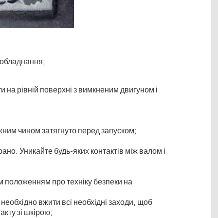
 обладнання;
 на рівній поверхні з вимкненим двигуном і
жним чином затягнуто перед запуском;
ано. Уникайте будь-яких контактів між валом і
м положенням про техніку безпеки на
необхідно вжити всі необхідні заходи, щоб
акту зі шкірою;