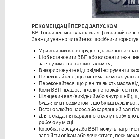
РЕКОМЕНДАЦІЇ ПЕРЕД ЗАПУСКОМ
ВВП повинен монтувати кваліфікований перс
Завжди уважно читайте всі посібники користув
У разі виникнення труднощів зверніться за 
Щоб встановити ВВП або виконати технічне 
затянутим стоянковим гальмом;
Використовуйте відповідні інструменти та з
Переконайтеся, що система не може увімк
Переконайтеся, що рівні та якість масла в
Коли ВВП працює, ніколи не торкайтеся і не
Шлицевий вал (вихідний або внутрішній), що
будь-яким предметом і, що більш важливо, з
Встановлюйте насос або карданний вал тіл
Для складання карданного валу необхідно 
робочому місці;
Коробка передач або ВВП можуть нагрітися д
запобігти опікам або дочекатися, поки механ