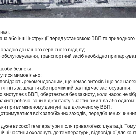
онал.
ача або інші інструкції перед установкою ВВП та приводного
порадою до нашого сервісного відділу;
обслуговування, транспортний засіб необхідно припаркувати
асоби безпеки;
нутися мимовільно;
ідповідають рекомендованим, що немає витоків і що все нале
 тягніть за шланги або проміжний вал під час застосування.
 виступає з ВВП, обертається без захисту, коли насос не зібр
ахист робочої зони від контакту з частинами тіла або одягом;
ьки при вимкненому двигуні та відключеному ВВП;
дотримуватися всіх запобіжних заходів, передбачених чинни
уже високої температури після тривалої експлуатації. Тому 
ічні частини охолонуть до температури, відповідної для конт