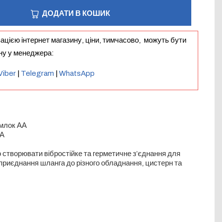
ДОДАТИ В КОШИК
зацією інтернет магазину, ціни, тимчасово, можуть бути
іну у менеджера:
Viber
|
Telegram
|
WhatsApp
амлок АА
 А
 створювати вібростійке та герметичне з’єднання для
приєднання шланга до різного обладнання, цистерн та