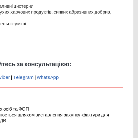
аливні цистерни
ухих харчових продуктів, сипких абразивних добрив,
вельні суміші
тесь за консультацією:
Viber
|
Telegram
|
WhatsApp
х осіб та ФОП
йснюється шляхом виставлення рахунку-фактури для
ПДВ