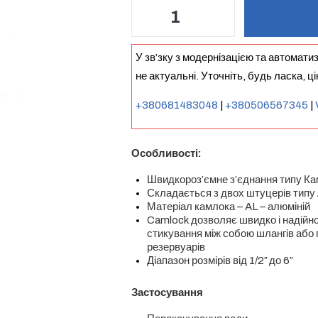
У зв’зку з модернізацією та автомати
не актуальні. Уточніть, будь ласка, ц
+380681483048
|
+380506567345
|
Особливості:
Швидкороз’ємне з’єднання типу К
Складається з двох штуцерів типу
Матеріал камлока – AL – алюміній
Camlock дозволяє швидко і надійно
стикування між собою шлангів або 
резервуарів
Діапазон розмірів від 1/2″ до 6″
Застосування