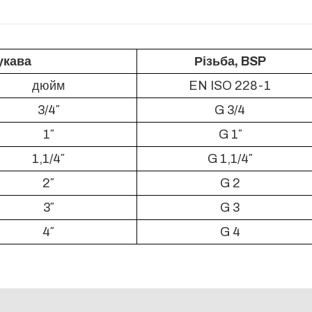
укава
Різьба, BSP
дюйм
EN ISO 228-1
3/4″
G 3/4
1″
G 1″
1,1/4″
G 1,1/4″
2″
G 2
3″
G 3
4″
G 4