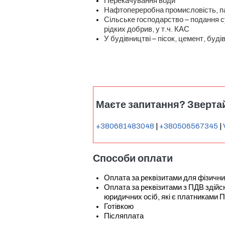
Перекачування води
Нафтопереробна промисловість, п
Сільське господарство – подання с
рідких добрив, у т.ч. КАС
У будівництві – пісок, цемент, буді
Маєте запитання? Звертай
+380681483048
|
+380506567345
|
Способи оплати
Оплата за реквізитами для фізични
Оплата за реквізитами з ПДВ зді
юридичних осіб, які є платниками 
Готівкою
Післяплата