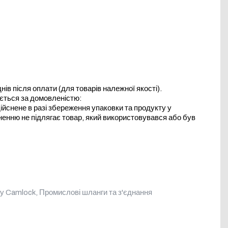
в після оплати (для товарів належної якості).
юється за домовленістю:
йснене в разі збереження упаковки та продукту у
ненню не підлягає товар, який використовувався або був
пу Camlock
,
Промислові шланги та з'єднання