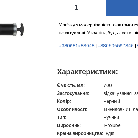
У зв’зку з модернізацією та автомати
не актуальні. Уточніть, будь ласка, ц
+380681483048
|
+380506567345
|
Характеристики:
Ємкість, мл:
700
Застосування:
відкачування і залив
Колір:
Черный
Особливості:
Виниловый шланг
Тип:
Ручний
Виробник:
Prolube
Країна виробництва:
Індія