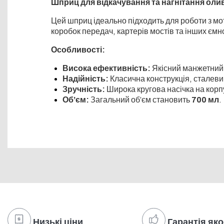
Шприц для відкачування та нагнітання олив
Цей шприц ідеально підходить для роботи з мо
коробок передач, картерів мостів та інших ємн
Особливості:
Висока ефективність:
Якісний манжетний 
Надійність:
Класична конструкція, сталеви
Зручність:
Широка кругова насічка на корп
Об’єм:
Загальний об’єм становить
700 мл
.
Низькі ціни
Гарантія яко