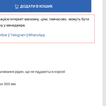
ДОДАТИ В КОШИК
зацією інтернет магазину, ціни, тимчасово, можуть бути
іну у менеджера:
Viber
|
Telegram
|
WhatsApp
ання рідин, що не піддаються корозії
 300 мм