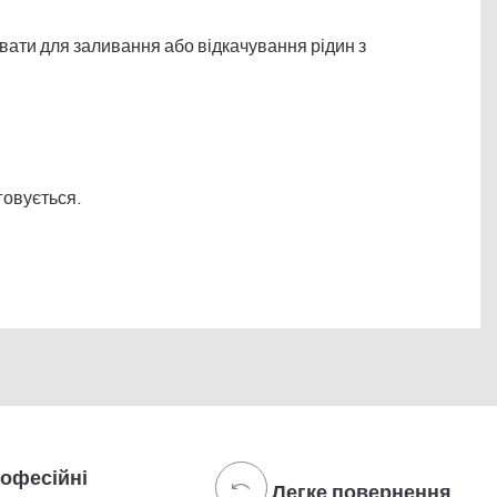
ати для заливання або відкачування рідин з
говується.
офесійні
Легке повернення