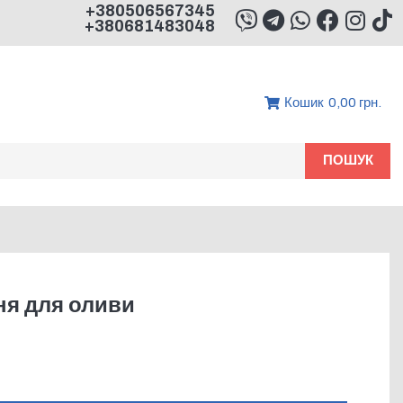
+380506567345
+380681483048
Кошик
0,00 грн.
ПОШУК
я для оливи