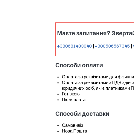
Маєте запитання? Звертай
+380681483048
|
+380506567345
|
Способи оплати
Оплата за реквізитами для фізични
Оплата за реквізитами з ПДВ зді
юридичних осіб, які є платниками 
Готівкою
Післяплата
Способи доставки
Самовивіз
Нова Пошта