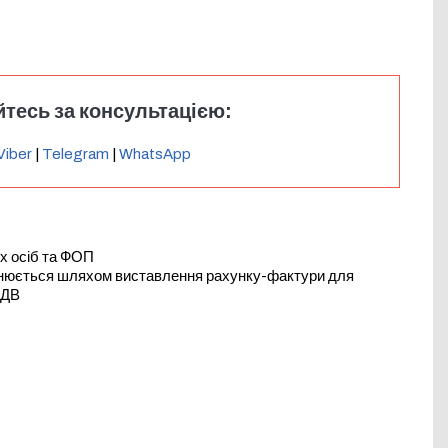
тесь за консультацією:
Viber
|
Telegram
|
WhatsApp
х осіб та ФОП
йснюється шляхом виставлення рахунку-фактури для
ПДВ