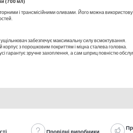
и (700 мл)
торними і трансмісійними оливами. Його можна використовув
остей.
ущільнювач забезпечує максимальну силу всмоктування.
й корпус з порошковим покриттям і міцна сталева головка.
усі гарантує зручне захоплення, а сам шприц повністю обслу
Пр
сті
Провідні виробники