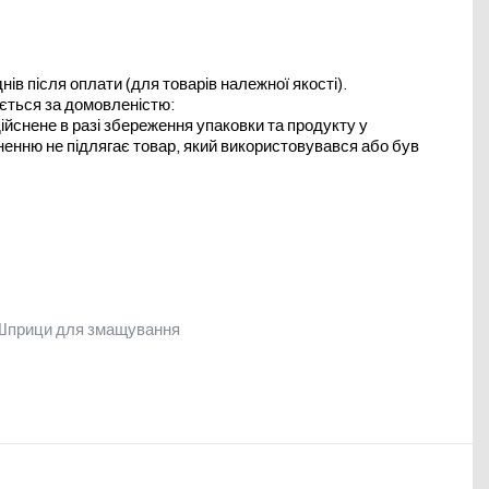
в після оплати (для товарів належної якості).
юється за домовленістю:
йснене в разі збереження упаковки та продукту у
ненню не підлягає товар, який використовувався або був
Шприци для змащування