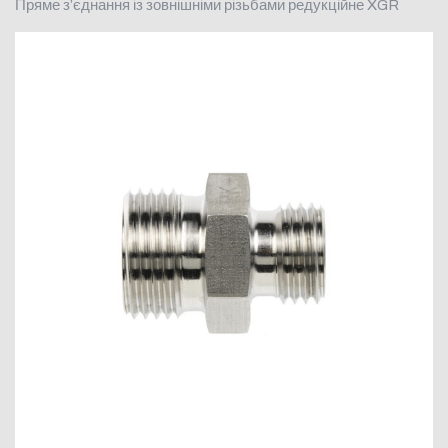
Пряме з’єднання із зовнішніми різьбами редукційне XGR