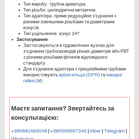
Тип виробу: трубна арматура.
Тип різьби: циліндрична метрична.
Тип адаптера: пряме редукційне з’єднання з
різними зовнішніми різьбами та діаметрами
конусів.
Тип ущільнення: конус 24°.
Застосування
Застосовуються в гідравлічних вузлах для
з’єднання трубопроводів різних діаметрів або РВТ
з різними різьбами фітингів відповідного
стандарту.
Для з’єднання адаптера з прецизійними трубами
використовують
врізні кільця (DPR)
та
накидні
гайки (M)
.
Маєте запитання? Звертайтесь за
консультацією:
+380681483048
|
+380506567345
|
Viber
|
Telegram
|