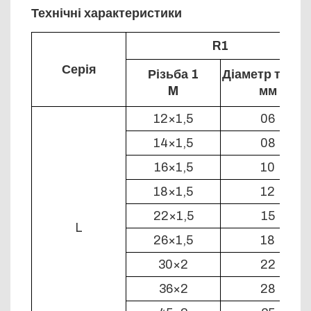
Технічні характеристики
R1
Серія
Різьба 1
Діаметр труби
M
мм
12×1,5
06
14×1,5
08
16×1,5
10
18×1,5
12
22×1,5
15
L
26×1,5
18
30×2
22
36×2
28