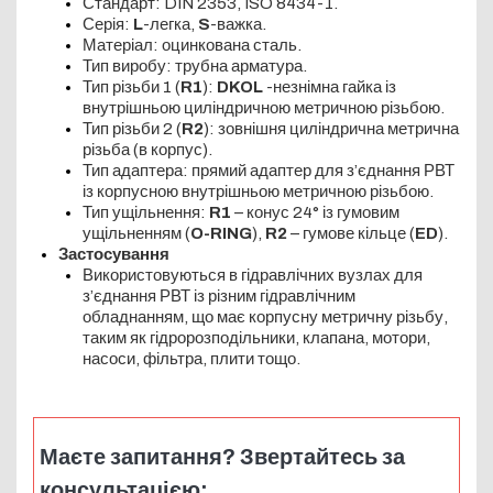
Стандарт: DIN 2353, ISO 8434-1.
Серія:
L
-легка,
S
-важка.
Матеріал: оцинкована сталь.
Тип виробу: трубна арматура.
Тип різьби 1 (
R1
):
DKOL
-незнімна гайка із
внутрішньою циліндричною метричною різьбою.
Тип різьби 2 (
R2
): зовнішня циліндрична метрична
різьба (в корпус).
Тип адаптера: прямий адаптер для з’єднання РВТ
із корпусною внутрішньою метричною різьбою.
Тип ущільнення:
R1
– конус 24° із гумовим
ущільненням (
O-RING
),
R2
– гумове кільце (
ED
).
Застосування
Використовуються в гідравлічних вузлах для
з’єднання РВТ із різним гідравлічним
обладнанням, що має корпусну метричну різьбу,
таким як гідророзподільники, клапана, мотори,
насоси, фільтра, плити тощо.
Маєте запитання? Звертайтесь за
консультацією: