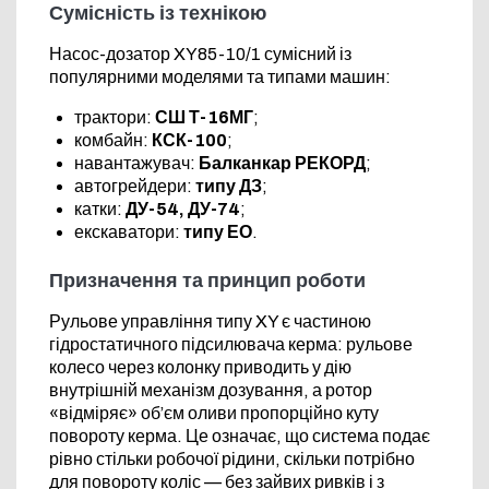
Сумісність із технікою
Насос-дозатор XY85-10/1 сумісний із
популярними моделями та типами машин:
трактори:
СШ Т-16МГ
;
комбайн:
КСК-100
;
навантажувач:
Балканкар РЕКОРД
;
автогрейдери:
типу ДЗ
;
катки:
ДУ-54, ДУ-74
;
екскаватори:
типу ЕО
.
Призначення та принцип роботи
Рульове управління типу XY є частиною
гідростатичного підсилювача керма: рульове
колесо через колонку приводить у дію
внутрішній механізм дозування, а ротор
«відміряє» об’єм оливи пропорційно куту
повороту керма. Це означає, що система подає
рівно стільки робочої рідини, скільки потрібно
для повороту коліс — без зайвих ривків і з