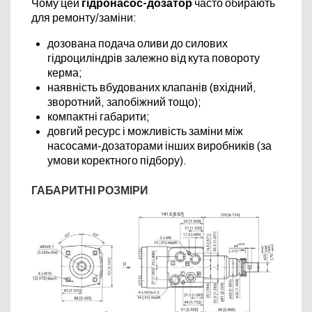
Чому цей
гідронасос-дозатор
часто обирають
для ремонту/заміни:
дозована подача оливи до силових
гідроциліндрів залежно від кута повороту
керма;
наявність вбудованих клапанів (вхідний,
зворотний, запобіжний тощо);
компактні габарити;
довгий ресурс і можливість заміни між
насосами-дозаторами інших виробників (за
умови коректного підбору).
ГАБАРИТНІ РОЗМІРИ