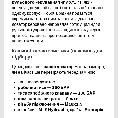
рульового керування типу XY…/1
, який
поєднує дозуючий насос і контрольний клапан в
одному корпусі. Робоча рідина подається
окремим нагнітальним насосом, а далі насос-
дозатор керовано направляє потік у циліндри
рульового управління — завдяки цьому кермо
працює плавно та прогнозовано навіть під
навантаженням.
Ключові характеристики (важливо для
підбору)
Ця модифікація
насос дозатор
має параметри,
які найчастіше перевіряють перед заміною:
тип: насос-дозатор;
робочий тиск — 150 БАР
;
тиск запобіжного клапану — 100 БАР
;
номінальна витрата — 9 л/хв
;
різьба підключення — М18х1,5
;
виробник:
M+S Hydraulic
, країна:
Болгарія
.