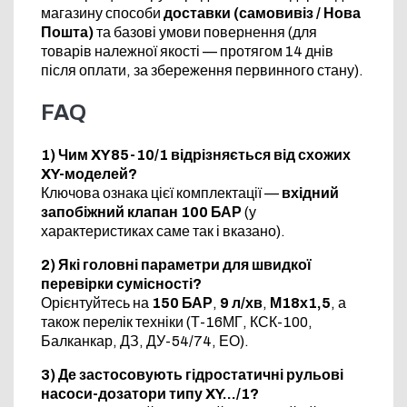
магазину способи
доставки (самовивіз / Нова
Пошта)
та базові умови повернення (для
товарів належної якості — протягом 14 днів
після оплати, за збереження первинного стану).
FAQ
1) Чим XY85-10/1 відрізняється від схожих
XY-моделей?
Ключова ознака цієї комплектації —
вхідний
запобіжний клапан 100 БАР
(у
характеристиках саме так і вказано).
2) Які головні параметри для швидкої
перевірки сумісності?
Орієнтуйтесь на
150 БАР
,
9 л/хв
,
М18х1,5
, а
також перелік техніки (Т-16МГ, КСК-100,
Балканкар, ДЗ, ДУ-54/74, ЕО).
3) Де застосовують гідростатичні рульові
насоси-дозатори типу XY…/1?