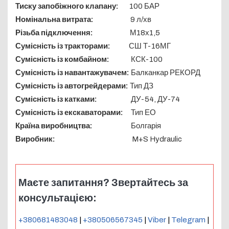
Тиску запобіжного клапану:
100 БАР
Номінальна витрата:
9 л/хв
Різьба підключення:
М18х1,5
Сумісність із тракторами:
СШ Т-16МГ
Сумісність із комбайном:
КСК-100
Сумісність із навантажувачем:
Балканкар РЕКОРД
Сумісність із автогрейдерами:
Тип ДЗ
Сумісність із катками:
ДУ-54, ДУ-74
Сумісність із екскаваторами:
Тип ЕО
Країна виробництва:
Болгарія
Виробник:
M+S Hydraulic
Маєте запитання? Звертайтесь за
консультацією:
+380681483048
|
+380506567345
|
Viber
|
Telegram
|