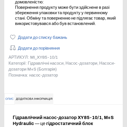
домовленістю:
Повернення продукту може бути здійснене в разі
збереження упаковки та продукту у первинному
стані. Обміну та поверненню не підлягає товар, який
використовувався або був встановлений.
Додати до списку бажань
Додати до порівняння
АРТИКУЛ:
MI_XY85-10/1
Категорії:
Гідравлічні насоси
,
Насос-дозатори
,
Насоси-
дозатори M+S (Болгарія)
Позначка:
насос-дозатор
ОПИС
ДОДАТКОВА ІНФОРМАЦІЯ
Гідравлічний насос-дозатор XY85-10/1, M+S
Hydraulic
— це
гідростатичний блок