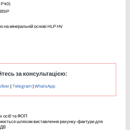
 P40)
″ BSP
о на мінеральній основі HLP HV
тесь за консультацією:
Viber
|
Telegram
|
WhatsApp
х осіб та ФОП
йснюється шляхом виставлення рахунку-фактури для
ПДВ