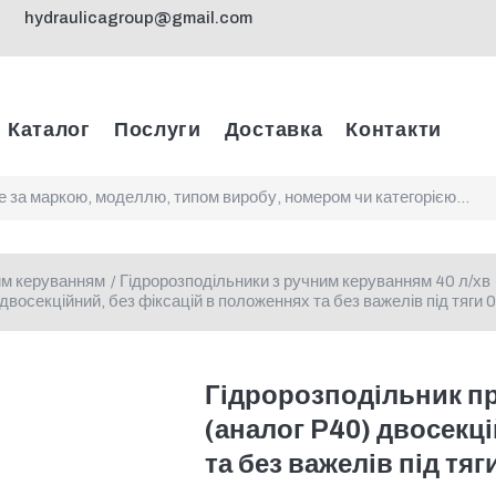
hydraulicagroup@gmail.com
Каталог
Послуги
Доставка
Контакти
им керуванням
Гідророзподільники з ручним керуванням 40 л/хв
/
двосекційний, без фіксацій в положеннях та без важелів під тяг
Гідророзподільник п
(аналог P40) двосекці
та без важелів під тя