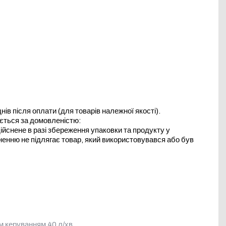
в після оплати (для товарів належної якості).
юється за домовленістю:
йснене в разі збереження упаковки та продукту у
ненню не підлягає товар, який використовувався або був
м керуванням 40 л/хв