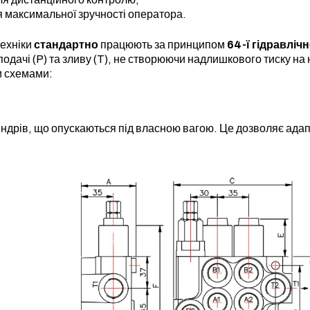
 максимальної зручності оператора.
техніки
стандартно
працюють за принципом
64-ї гідравліч
одачі (P) та зливу (T), не створюючи надлишкового тиску на
и схемами:
індрів, що опускаються під власною вагою. Це дозволяє адап