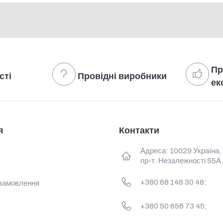
Пр
сті
Провідні виробники
ек
я
Контакти
Адреса: 10029 Україна,
пр-т. Незалежності 55А
+380 68 148 30 48;
замовлення
+380 50 656 73 45;