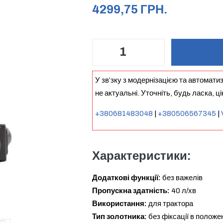
4299,75
ГРН.
У зв’зку з модернізацією та автомати
не актуальні. Уточніть, будь ласка, ц
+380681483048
|
+380506567345
|
Характеристики:
Додаткові функції:
без важелів
Пропускна здатність:
40 л/хв
Використання:
для трактора
Тип золотника:
без фіксації в положе