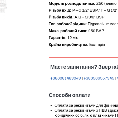
Модель розподільника:
Z50 (аналог
Різьба вхід:
P – G 1/2″ BSP / T – G 1/2
Різьба вихід:
A,B – G 3/8″ BSP
Тип робочої рідини:
Гідравлічне масл
Макс. робочий тиск:
250 БАР
Гарантія:
12 міс.
Країна виробництва:
Болгарія
Маєте запитання? Звертай
+380681483048
|
+380506567345
|
Способи оплати
Оплата за реквізитами для фізични
Оплата за реквізитами з ПДВ зді
юридичних осіб, які є платниками 