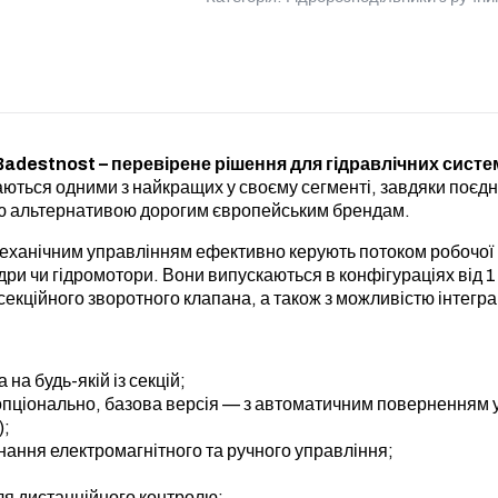
destnost – перевірене рішення для гідравлічних систем 
ються одними з найкращих у своєму сегменті, завдяки поєдн
ною альтернативою дорогим європейським брендам.
механічним управлінням ефективно керують потоком робочої 
ри чи гідромотори. Вони випускаються в конфігураціях від 1 
секційного зворотного клапана, а також з можливістю інтегра
 на будь-якій із секцій;
опціонально, базова версія — з автоматичним поверненням у
);
ання електромагнітного та ручного управління;
я дистанційного контролю;