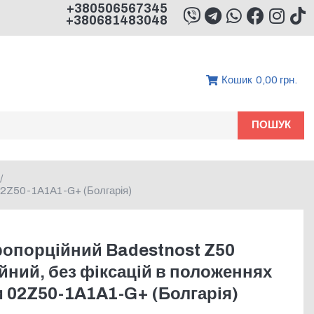
+380506567345
+380681483048
Кошик
0,00 грн.
ПОШУК
/
и 02Z50-1A1A1-G+ (Болгарія)
ропорційний Badestnost Z50
йний, без фіксацій в положеннях
ги 02Z50-1A1A1-G+ (Болгарія)