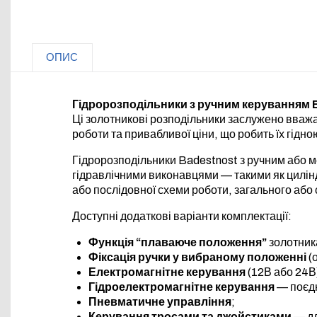
ОПИС
Гідророзподільники з ручним керуванням Ba
Ці золотникові розподільники заслужено вважа
роботи та привабливої ціни, що робить їх гід
Гідророзподільники Badestnost з ручним або 
гідравлічними виконавцями — такими як цилінд
або послідовної схеми роботи, загального або 
Доступні додаткові варіанти комплектації:
Функція “плаваюче положення”
золотника
Фіксація ручки у вибраному положенні
(
Електромагнітне керування
(12В або 24В
Гідроелектромагнітне керування
— поєдн
Пневматичне управління
;
Керування тросами та джойстиками
— дл