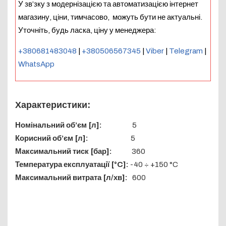
У зв’зку з модернізацією та автоматизацією інтернет
магазину, ціни, тимчасово, можуть бути не актуальні.
Уточніть, будь ласка, ціну у менеджера:
+380681483048
|
+380506567345
|
Viber
|
Telegram
|
WhatsApp
Характеристики:
Номінальний об’єм [л]:
5
Корисний об’єм [л]:
5
Максимальний тиск [бар]:
360
Температура експлуатації [°C]:
-40 ÷ +150 °C
Максимальний витрата [л/хв]:
600