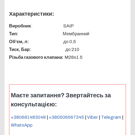
Характеристики:
Виробник
: SAIP
Тип:
Мембранний
Об’єм, л:
до 0,5
Тиск, Бар:
до 210
Різьба газового клапана:
M28x1.5
Маєте запитання? Звертайтесь за
консультацією:
+380681483048
|
+380506567345
|
Viber
|
Telegram
|
WhatsApp