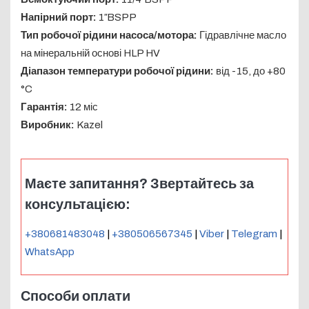
Напірний порт:
1″BSPP
Тип робочої рідини насоса/мотора:
Гідравлічне масло
на мінеральній основі HLP HV
Діапазон температури робочої рідини:
від -15, до +80
°C
Гарантія:
12 міс
Виробник:
Kazel
Маєте запитання? Звертайтесь за
консультацією:
+380681483048
|
+380506567345
|
Viber
|
Telegram
|
WhatsApp
Способи оплати