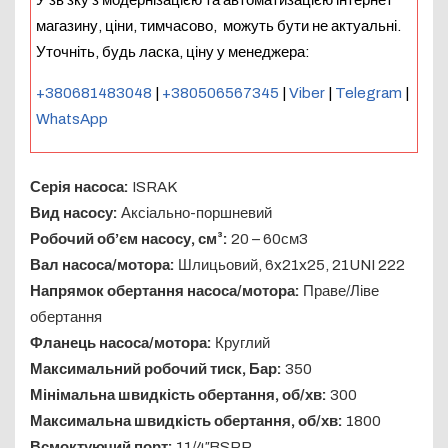
магазину, ціни, тимчасово, можуть бути не актуальні.
Уточніть, будь ласка, ціну у менеджера:
+380681483048
|
+380506567345
|
Viber
|
Telegram
|
WhatsApp
Серія насоса:
ISRAK
Вид насосу:
Аксіально-поршневий
Робочий об’єм насосу, см³:
20 – 60см3
Вал насоса/мотора:
Шлицьовий, 6x21x25, 21UNI 222
Напрямок обертання насоса/мотора:
Праве/Ліве
обертання
Фланець насоса/мотора:
Круглий
Максимальний робочий тиск, Бар:
350
Мінімальна швидкість обертання, об/хв:
300
Максимальна швидкість обертання, об/хв:
1800
Всмоктуючий порт:
11/4″BSPP