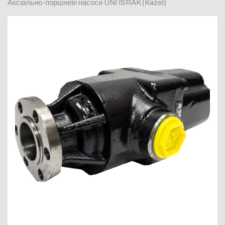
Аксіально-поршневі насоси UNI ISRAK (Kazel)