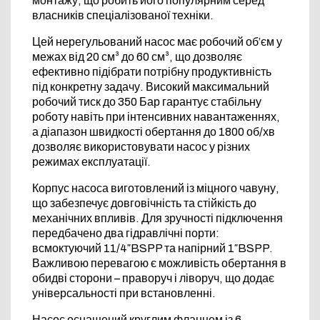
монтажу, що робить його популярним серед
власників спеціалізованої техніки.
Цей нерегульований насос має робочий об’єм у
межах від 20 см³ до 60 см³, що дозволяє
ефективно підібрати потрібну продуктивність
під конкретну задачу. Високий максимальний
робочий тиск до 350 Бар гарантує стабільну
роботу навіть при інтенсивних навантаженнях,
а діапазон швидкості обертання до 1800 об/хв
дозволяє використовувати насос у різних
режимах експлуатації.
Корпус насоса виготовлений із міцного чавуну,
що забезпечує довговічність та стійкість до
механічних впливів. Для зручності підключення
передбачено два гідравлічні порти:
всмоктуючий 11/4″BSPP та напірний 1″BSPP.
Важливою перевагою є можливість обертання в
обидві сторони – праворуч і ліворуч, що додає
універсальності при встановленні.
Насос оснащений круглим фланцем із 6