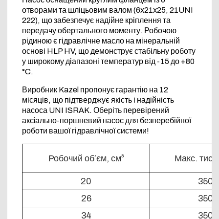
отворами та шліцьовим валом (6x21x25, 21UNI
222), що забезпечує надійне кріплення та
передачу обертального моменту. Робочою
рідиною є гідравлічне масло на мінеральній
основі HLP HV, що демонструє стабільну роботу
у широкому діапазоні температур від -15 до +80
°C.
Виробник Kazel пропонує гарантію на 12
місяців, що підтверджує якість і надійність
насоса UNI ISRAK. Оберіть перевірений
аксiально-поршневий насос для безперебійної
роботи вашої гідравлічної системи!
Робочий об’єм, см³
Макс. тиск
20
350
26
350
34
350