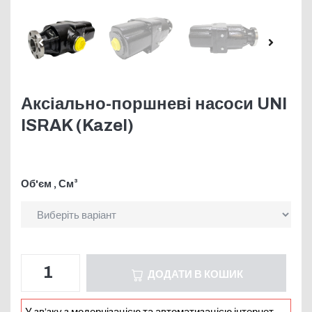
Аксіально-поршневі насоси UNI
ISRAK (Kazel)
Об'єм , См³
ДОДАТИ В КОШИК
У зв’зку з модернізацією та автоматизацією інтернет