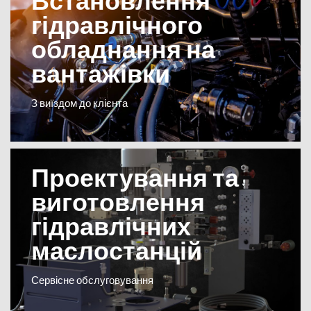
Встановлення
гідравлічного
обладнання на
вантажівки
З виїздом до клієнта
Проектування та
виготовлення
гідравлічних
маслостанцій
Сервісне обслуговування