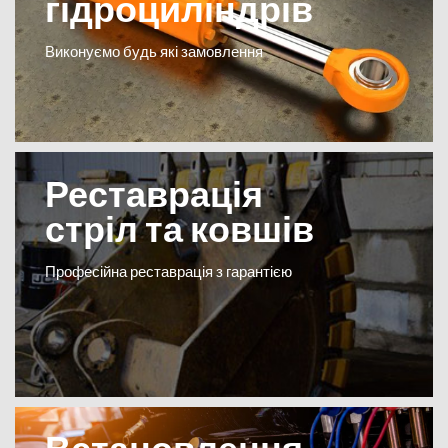
гідроциліндрів
Виконуємо будь які замовлення
Реставрація
стріл та ковшів
Професійна реставрація з гарантією